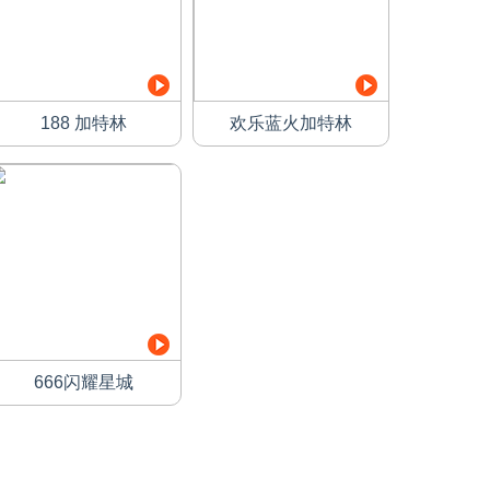
188 加特林
欢乐蓝火加特林
188 加特林
欢乐蓝火加特林
查看详情
查看详情
666闪耀星城
666闪耀星城
查看详情