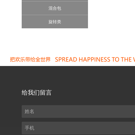
混合包
旋转类
给我们留言