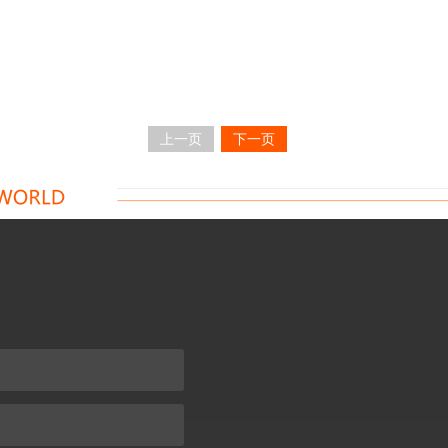
上一页
下一页