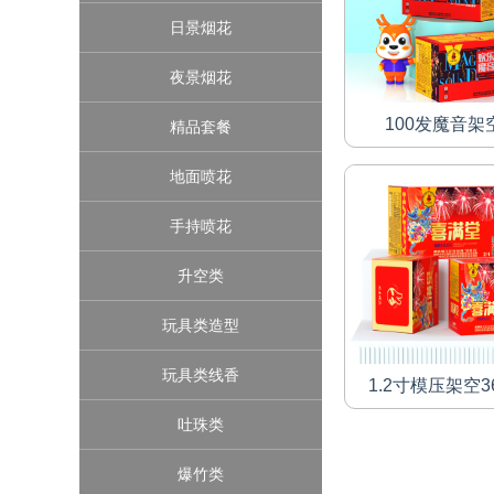
日景烟花
夜景烟花
100发魔音架
精品套餐
100发魔音架
地面喷花
查看详情
手持喷花
升空类
玩具类造型
玩具类线香
1.2寸模压架空3
吐珠类
1.2寸模压架空3
爆竹类
查看详情